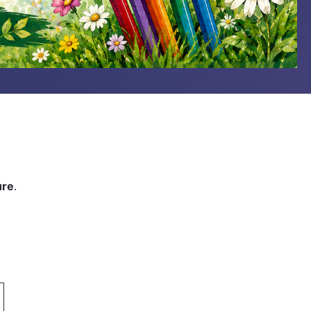
ure
.